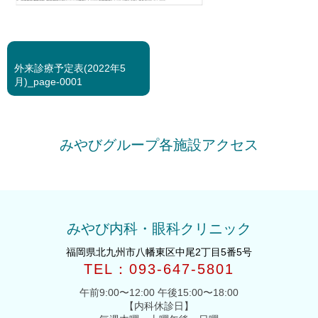
<<
前
外来診療予定表(2022年5
の
月)_page-0001
投
稿
みやびグループ各施設アクセス
みやび内科・眼科クリニック
福岡県北九州市八幡東区中尾2丁目5番5号
TEL：093-647-5801
午前9:00〜12:00 午後15:00〜18:00
【内科休診日】