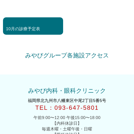
<<
前
10月の診療予定表
の
投
稿
みやびグループ各施設アクセス
みやび内科・眼科クリニック
福岡県北九州市八幡東区中尾2丁目5番5号
TEL：093-647-5801
午前9:00〜12:00 午後15:00〜18:00
【内科休診日】
毎週木曜・土曜午後・日曜