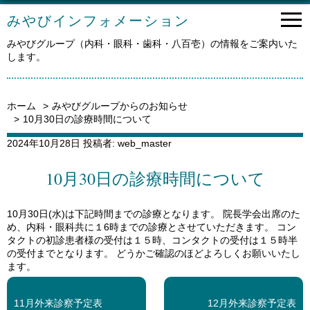
みやびインフォメーション
みやびグループ（内科・眼科・歯科・八百壱）の情報をご案内いた
します。
ホーム
みやびグループからのお知らせ
10月30日の診療時間について
投
2024年10月28日
投稿者:
web_master
稿
日:
10月30日の診療時間について
10月30日(水)は下記時間までの診療となります。 院長学会出席のた
め、内科・眼科共に１6時までの診療とさせていただきます。 コン
タクトの初診患者様の受付は１５時、コンタクトの受付は１５時半
の受付までとなります。 どうかご確認のほどよろしくお願いいたし
ます。
<<
次
前
の
11月外来診察予定表
12月外来診察予定表