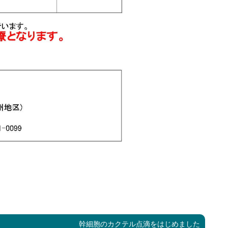
次
幹細胞のカクテル点滴をはじめました