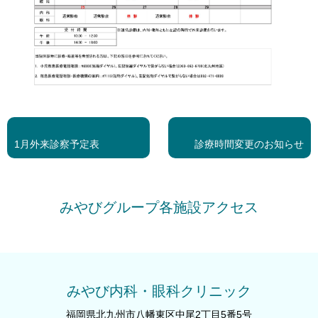
<<
次
前
の
1月外来診察予定表
診療時間変更のお知らせ
の
投
投
稿
稿
>>
みやびグループ各施設アクセス
みやび内科・眼科クリニック
福岡県北九州市八幡東区中尾2丁目5番5号