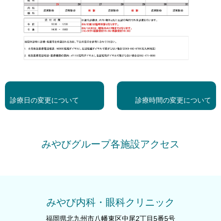
<<
次
前
の
診療日の変更について
診療時間の変更について
の
投
投
稿
稿
>>
みやびグループ各施設アクセス
みやび内科・眼科クリニック
福岡県北九州市八幡東区中尾2丁目5番5号