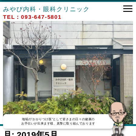
みやび内科・眼科クリニック
TEL：093-647-5801
地域の”かかりつけ医”として皆さまの日々の健康の
お手伝いが出来ます様、真摯に取り組んでおります
月:
2019年5月