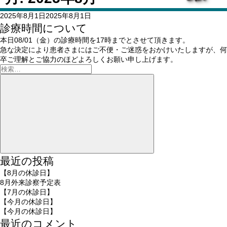
投
2025年8月1日
2025年8月1日
稿
診療時間について
日:
本日08/01（金）の診療時間を17時までとさせて頂きます。
急な決定により患者さまにはご不便・ご迷惑をおかけいたしますが、何
卒ご理解とご協力のほどよろしくお願い申し上げます。
検
索:
検
索
最近の投稿
【8月の休診日】
8月外来診察予定表
【7月の休診日】
【今月の休診日】
【今月の休診日】
最近のコメント