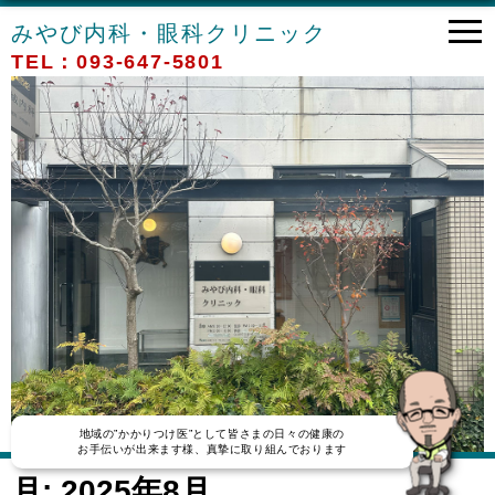
みやび内科・眼科クリニック
TEL：093-647-5801
地域の”かかりつけ医”として皆さまの日々の健康の
お手伝いが出来ます様、真摯に取り組んでおります
月:
2025年8月